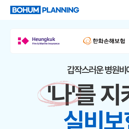
갑작스러운 병원비
'나'를 
실비보