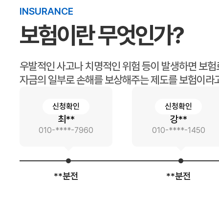
INSURANCE
보험이란 무엇인가?
우발적인 사고나 치명적인 위험 등이 발생하면 보험
자금의 일부로 손해를 보상해주는 제도를 보험이라고
신청확인
신청확인
강**
정**
0
010-****-1450
010-****-50
**분전
**분전