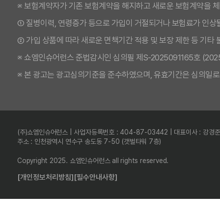
※ 보험계약자가 기존 보험계약을 해지하고 새로운 보험계약을 
① 질병이력, 연령증가 등으로 가입이 거절되거나 보험료가 인상될
② 가입 상품에 따라 새로운 면책기간 적용 및 보장 제한 등 기타
※ 쇼엠인슈어런스 준법감시인 심의필 제S-2025091165호 (2025.09
※ 본 광고는 광고심의기준을 준수하였으며, 유효기간은 심의일로
(주)쇼엠인슈어런스 | 사업자등록번호 : 404-87-03442 | 대표이사 : 강경
주소 : 인천광역시 연수구 송도동 7-50 (갯벌타워 7층)
Copyright 2025. 쇼엠인슈어런스 all rights reserved.
[개인정보처리방침]
[필수안내사항]